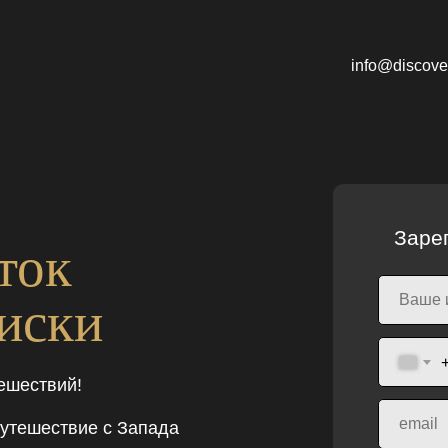
info@discover
Заре
ток
виски
ешествий!
Путешествие с Запада