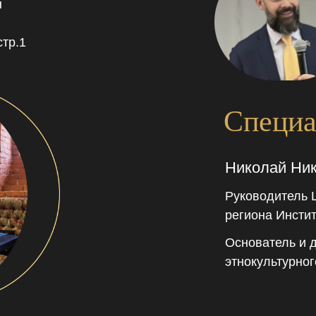
н
стр.1
Специа
Николай Ни
Руководитель 
региона Инсти
Основатель и 
этнокультурно