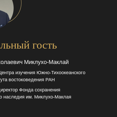
льный гость
колаевич Миклухо-Маклай
Центра изучения Южно-Тихоокеанского
тута востоковедения РАН
директор Фонда сохранения
го наследия им. Миклухо-Маклая