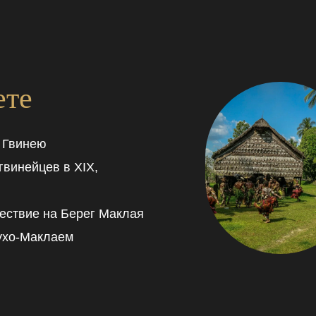
ете
 Гвинею
винейцев в XIX,
ествие на Берег Маклая
лухо-Маклаем